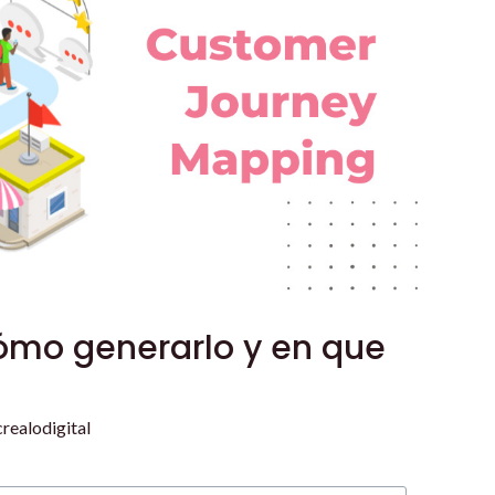
ómo generarlo y en que
crealodigital